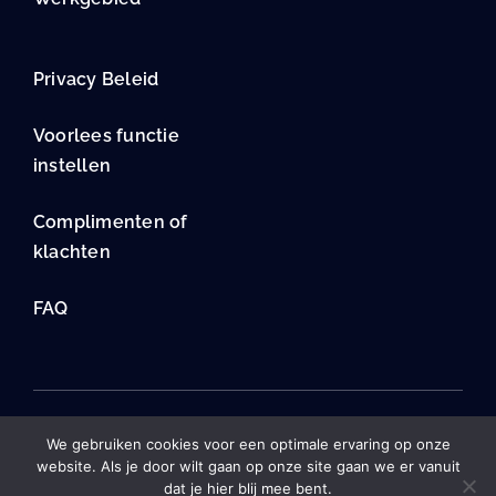
Privacy Beleid
Voorlees functie
instellen
Complimenten of
klachten
FAQ
© Alle rechten voorbehouden • ErvaarWerk met een tikkie
We gebruiken cookies voor een optimale ervaring op onze
hulp van
Dozyn
en
Klant Kennen
website. Als je door wilt gaan op onze site gaan we er vanuit
dat je hier blij mee bent.