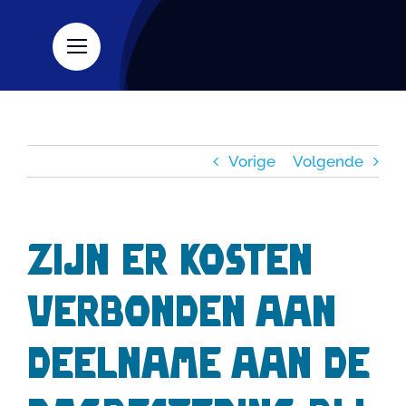
Skip
to
content
Vorige
Volgende
Zijn er kosten
verbonden aan
deelname aan de