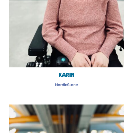
Karin
NordicStone