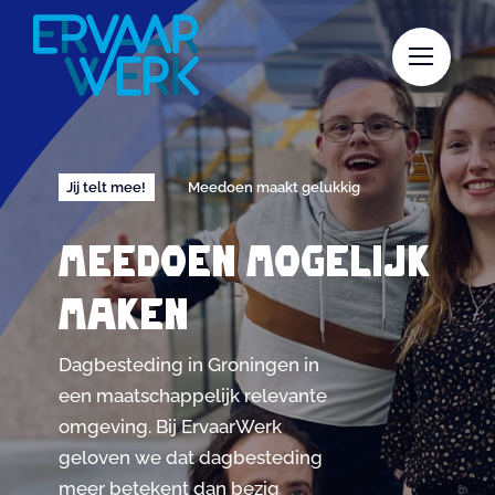
Skip
to
content
Jij telt mee!
Meedoen maakt gelukkig
Meedoen mogelijk
maken
Dagbesteding in Groningen in
een maatschappelijk relevante
omgeving. Bij ErvaarWerk
geloven we dat dagbesteding
meer betekent dan bezig